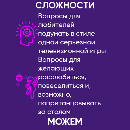
СЛОЖНОСТИ
Сочи
ПОРТУГАЛИЯ
Вопросы для
Ставрополь
Лиссабон
любителей
Старый Оскол
РЕСПУБЛИКА КОРЕЯ
подумать в стиле
Стерлитамак
Ансан
одной серьезной
Ступино
Инчхон
телевизионной игры
Сургут
Сеул
Вопросы для
Сыктывкар
СЕРБИЯ
желающих
Тамбов
Белград
расслабиться,
Тверь
Нови-Сад
повеселиться и,
Тольятти
США
возможно,
Томск
Бостон
попританцовывать
Тула
Майами
за столом
Тюмень
Нью-Йорк
МОЖЕМ
Ульяновск
Филадельфия
Уссурийск