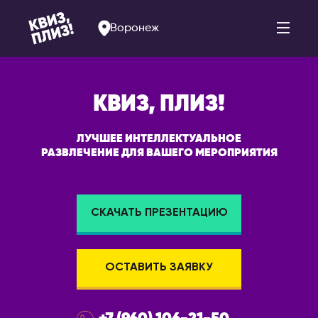
Воронеж
КВИЗ, ПЛИЗ!
АРМЕНИЯ
РОССИЯ
ЛУЧШЕЕ ИНТЕЛЛЕКТУАЛЬНОЕ
РАЗВЛЕЧЕНИЕ ДЛЯ ВАШЕГО МЕРОПРИЯТИЯ
Ереван
Альметьевск
Арзамас
БЕЛАРУСЬ
Арсеньев
Брест
СКАЧАТЬ ПРЕЗЕНТАЦИЮ
Астрахань
Витебск
Балаково
Минск
Барнаул
ОСТАВИТЬ ЗАЯВКУ
БОЛГАРИЯ
Белогорск
София
Благовещенск
ВЕЛИКОБРИТАНИЯ