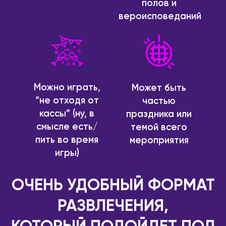
полов и
Котлас
Валенсия
вероисповеданий
Краснодар
Мадрид
Красноярск
ИТАЛИЯ
Лесосибирск
Милан
Луховицы
КАЗАХСТАН
Можно играть,
Магадан
Может быть
Актобе
“не отходя от
частью
Междуреченск
Алматы
кассы” (ну, в
праздника или
Моздок
Астана
смысле есть/
темой всего
Москва
Атырау
пить во время
мероприятия
Мурманск
игры)
Караганда
Набережные Челны
Павлодар
Находка
ОЧЕНЬ УДОБНЫЙ ФОРМАТ
Семей
Нефтекамск
Тараз
РАЗВЛЕЧЕНИЯ,
Нижнекамск
Уральск
Нижний Новгород