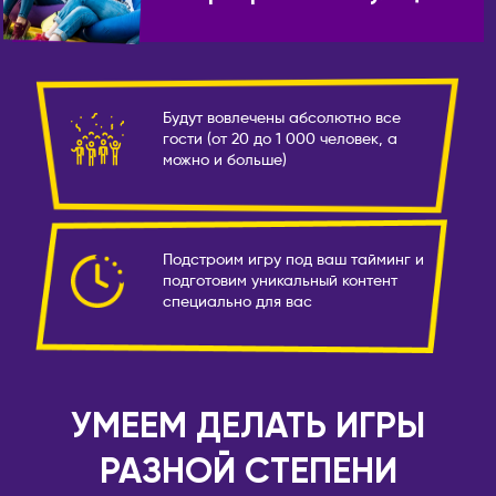
Камчатский
Пекин
Псков
Ханчжоу
Пятигорск
Шанхай
Будут вовлечены абсолютно все
Ростов-на-Дону
КЫРГЫЗСТАН
гости (от 20 до 1 000 человек, а
Рязань
можно и больше)
Бишкек
Самара
ЛАТВИЯ
Санкт-Петербург
Рига
Саранск
Подстроим игру под ваш тайминг и
МОЛДОВА
подготовим уникальный контент
Сарапул
специально для вас
Кишинёв
Саратов
НИДЕРЛАНДЫ
Севастополь
Амстердам
Северобайкальск
УМЕЕМ ДЕЛАТЬ ИГРЫ
Серпухов
ОАЭ
Симферополь
Абу-Даби
РАЗНОЙ СТЕПЕНИ
Сосновоборск
Дубай