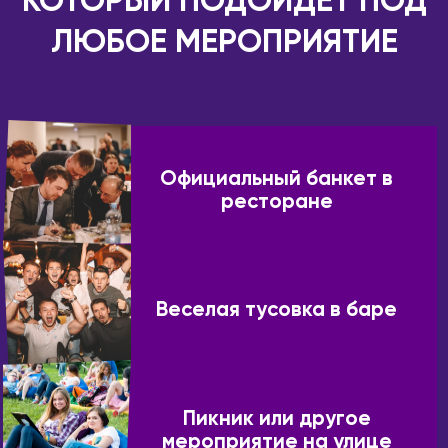
КОТОРЫЙ ПОДОЙДЕТ ПОД
Усть-Каменогорск
Новокузнецк
Шымкент
ЛЮБОЕ МЕРОПРИЯТИЕ
Новомосковск
КАНАДА
Новороссийск
Виннипег
Новосибирск
Калгари
Новый Уренгой
Монреаль
Обнинск
Официальный банкет в
Оттава
ресторане
Озёрск
Торонто
Октябрьский
Эдмонтон
Омск
КИПР
Орёл
Веселая тусовка в баре
Лимассол
Оренбург
Никосия
Пенза
Пафос
Пермь
Петрозаводск
КИТАЙ
Пикник или другое
мероприятие на улице
Петропавловск-
Гуанчжоу