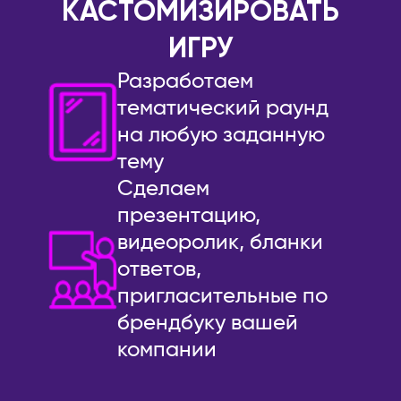
КАСТОМИЗИРОВАТЬ
Уфа
ТАИЛАНД
ИГРУ
Ухта
Панган
Разработаем
Хабаровск
Паттайя
тематический раунд
Чайковский
Пхукет
на любую заданную
Чебоксары
Самуи
тему
Челябинск
ТУРЦИЯ
Сделаем
Чехов
Стамбул
презентацию,
Шахты
УЗБЕКИСТАН
видеоролик, бланки
Шерегеш
Самарканд
ответов,
Энгельс
Ташкент
пригласительные по
Южно-Сахалинск
ФИНЛЯНДИЯ
брендбуку вашей
Якутск
Хельсинки
компании
Ярославль
ФРАНЦИЯ
АВСТРАЛИЯ
Париж