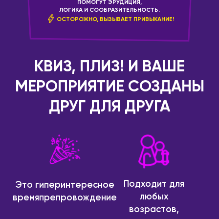
ГРУЗИЯ
ПОМОГУТ ЭРУДИЦИЯ,
Иваново
ЛОГИКА И СООБРАЗИТЕЛЬНОСТЬ.
Батуми
ОСТОРОЖНО, ВЫЗЫВАЕТ ПРИВЫКАНИЕ!
Ижевск
Тбилиси
Инта
ИЗРАИЛЬ
Иркутск
Беэр-Шева
КВИЗ, ПЛИЗ! И ВАШЕ
Йошкар-Ола
Иерусалим
Казань
МЕРОПРИЯТИЕ СОЗДАНЫ
Израиль
Калининград
ДРУГ ДЛЯ ДРУГА
Кармиэль
Калуга
Тель-Авив
Кемерово
Хайфа
Киров
ИНДОНЕЗИЯ
Коломна
Бали
Комсомольск-на-
Подходит для
Это гиперинтересное
Амуре
ИСПАНИЯ
любых
времяпрепровождение
Коряжма
Аликанте
возрастов,
Кострома
Барселона