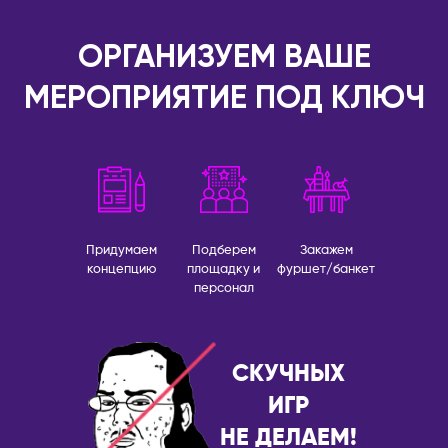
Брисбен
ЧЕРНОГОРИЯ
Мельбурн
ОРГАНИЗУЕМ ВАШЕ
Будва
Сидней
МЕРОПРИЯТИЕ ПОД КЛЮЧ
ЧЕХИЯ
АВСТРИЯ
Прага
Вена
ШВЕЙЦАРИЯ
АЗЕРБАЙДЖАН
Лозанна
Баку
ЭСТОНИЯ
АРГЕНТИНА
Придумаем
Подберем
Закажем
Таллин
Буэнос-Айрес
концепцию
площадку и
фуршет/банкет
персонал
СКУЧНЫХ
ИГР
НЕ ДЕЛАЕМ!