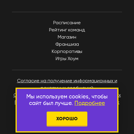
Расписание
Рейтинг команд
Магазин
Франшиза
Корпоративы
Игры Хоум
Согласие на получение информационных и
рекламных сообщений
Согласие на обработку персональных данных
Мы используем cookies, чтобы
Политика в отношении персональных данных
сайт был лучше.
Подробнее
Пользовательское соглашение
Публичная оферта
ХОРОШО
Реквизиты