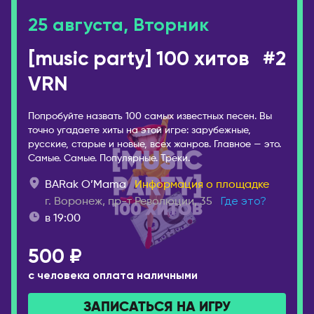
25 августа, Вторник
[music party] 100 хитов
#2
VRN
Попробуйте назвать 100 самых известных песен. Вы
точно угадаете хиты на этой игре: зарубежные,
русские, старые и новые, всех жанров. Главное — это.
Самые. Самые. Популярные. Треки.
BARak O’Mama
Информация о площадке
г. Воронеж, пр-т Революции, 35
Где это?
в 19:00
500 ₽
с человека оплата наличными
ЗАПИСАТЬСЯ НА ИГРУ