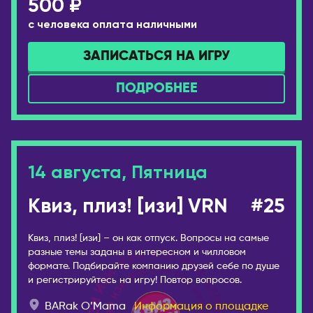
500 ₽
Сочи
ПОРТУГАЛИЯ
с человека оплата наличными
Ставрополь
Лиссабон
ЗАПИСАТЬСЯ НА ИГРУ
Старый Оскол
РЕСПУБЛИКА КОРЕЯ
Стерлитамак
ПОДРОБНЕЕ
Ансан
Ступино
Инчхон
Сургут
Сеул
Сыктывкар
СЕРБИЯ
Тамбов
14 августа, Пятница
Белград
Тверь
Нови-Сад
Квиз, плиз! [изи] VRN
#25
Тольятти
США
Томск
Квиз, плиз! [изи] – он как отпуск. Вопросы на самые
Бостон
Тула
разные темы заданы в интересном и чилловом
Майами
формате. Подбирайте компанию друзей себе по душе
Тюмень
и регистрируйтесь на игру! Повтор вопросов.
Нью-Йорк
Ульяновск
BARak O’Mama
Информация о площадке
Филадельфия
Уссурийск