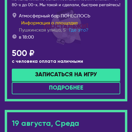
Брисбен
80-х до 00-х. Мы такой и сделали, быстрее регайтесь!
ЧЕРНОГОРИЯ
Мельбурн
Атмосферный бар ПОНЕСЛОСЬ
Будва
Сидней
Информация о площадке
ЧЕХИЯ
АВСТРИЯ
Пушкинская улица, 5
Где это?
Прага
в 18:00
Вена
ШВЕЙЦАРИЯ
АЗЕРБАЙДЖАН
500 ₽
Лозанна
Баку
с человека оплата наличными
ЭСТОНИЯ
АРГЕНТИНА
ЗАПИСАТЬСЯ НА ИГРУ
Таллин
Буэнос-Айрес
ПОДРОБНЕЕ
19 августа, Среда