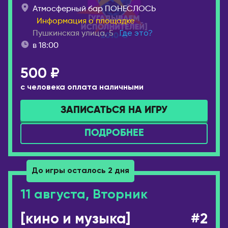
ГРУЗИЯ
Атмосферный бар ПОНЕСЛОСЬ
Иваново
Батуми
Информация о площадке
Ижевск
Тбилиси
Пушкинская улица, 5
Где это?
Инта
в 18:00
ИЗРАИЛЬ
Иркутск
Беэр-Шева
500 ₽
Йошкар-Ола
Иерусалим
Казань
с человека оплата наличными
Израиль
Калининград
ЗАПИСАТЬСЯ НА ИГРУ
Кармиэль
Калуга
Тель-Авив
Кемерово
ПОДРОБНЕЕ
Хайфа
Киров
ИНДОНЕЗИЯ
Коломна
До игры осталось 2 дня
Бали
Комсомольск-на-
11 августа, Вторник
Амуре
ИСПАНИЯ
Коряжма
Аликанте
[кино и музыка]
#2
Кострома
Барселона