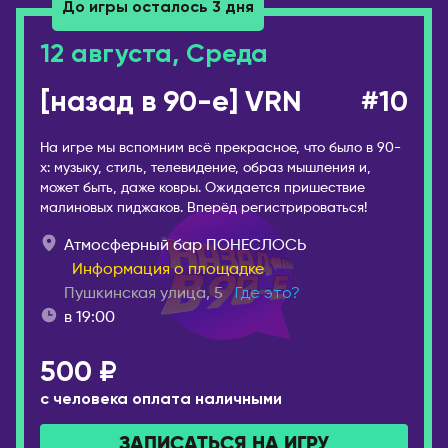
Усть-Каменогорск
До игры осталось 3 дня
Новокузнецк
Шымкент
12 августа, Среда
Новомосковск
КАНАДА
Новороссийск
[назад в 90-е] VRN
#10
Виннипег
Новосибирск
Калгари
Новый Уренгой
На игре мы вспомним всё прекрасное, что было в 90-
Монреаль
х: музыку, стиль, телевидение, образ мышления и,
Обнинск
может быть, даже ковры. Ожидается пришествие
Оттава
Озёрск
малиновых пиджаков. Вперёд регистрироваться!
Торонто
Октябрьский
Атмосферный бар ПОНЕСЛОСЬ
Эдмонтон
Омск
Информация о площадке
КИПР
Орёл
Пушкинская улица, 5
Где это?
Лимассол
в 19:00
Оренбург
Никосия
Пенза
500 ₽
Пафос
Пермь
с человека оплата наличными
Петрозаводск
КИТАЙ
ЗАПИСАТЬСЯ НА ИГРУ
Петропавловск-
Гуанчжоу