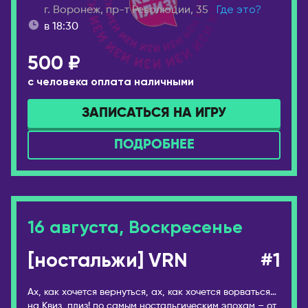
г. Воронеж, пр-т Революции, 35
Где это?
Уфа
ТАИЛАНД
в 18:30
Ухта
Панган
500 ₽
Хабаровск
Паттайя
Чайковский
Пхукет
с человека оплата наличными
Чебоксары
Самуи
ЗАПИСАТЬСЯ НА ИГРУ
Челябинск
ТУРЦИЯ
Чехов
ПОДРОБНЕЕ
Стамбул
Шахты
УЗБЕКИСТАН
Шерегеш
Самарканд
Энгельс
Ташкент
16 августа, Воскресенье
Южно-Сахалинск
ФИНЛЯНДИЯ
Якутск
[ностальжи] VRN
#1
Хельсинки
Ярославль
ФРАНЦИЯ
АВСТРАЛИЯ
Ах, как хочется вернуться, ах, как хочется ворваться…
Париж
на Квиз, плиз! по самым ностальгическим эпохам – от