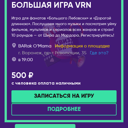
БОЛЬШАЯ ИГРА VRN
Котлас
Валенсия
Краснодар
Мадрид
Игра для фанатов «Большого Лебовски» и «Дорогой
Красноярск
длинною». Послушаем много музыки и посмотрим уйму
ИТАЛИЯ
фильмов, мультиков и сериалов всех жанров и стран!
Лесосибирск
Милан
10 раундов — от Шира до Мордора. Регистрируйтесь!
Луховицы
КАЗАХСТАН
BARak O’Mama
Информация о площадке
Магадан
Актобе
г. Воронеж, пр-т Революции, 35
Где это?
Междуреченск
в 19:00
Алматы
Моздок
Астана
500 ₽
Москва
Атырау
Мурманск
с человека оплата наличными
Караганда
Набережные Челны
Павлодар
ЗАПИСАТЬСЯ НА ИГРУ
Находка
Семей
ПОДРОБНЕЕ
Нефтекамск
Тараз
Нижнекамск
Уральск
Нижний Новгород