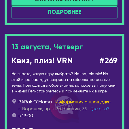
Камчатский
Пекин
ПОДРОБНЕЕ
Псков
Ханчжоу
Пятигорск
Шанхай
Ростов-на-Дону
КЫРГЫЗСТАН
Рязань
Бишкек
13 августа, Четверг
Самара
ЛАТВИЯ
Санкт-Петербург
Квиз, плиз! VRN
#269
Рига
Саранск
МОЛДОВА
Не знаете, какую игру выбрать? Ha-ha, classic! На
Сарапул
этой игре вас ждут вопросы на абсолютно разные
Кишинёв
Саратов
темы. Пригодится любое знание, которое вы получали
в жизни! Регистрируйтесь и применяйте их в игре.
НИДЕРЛАНДЫ
Севастополь
Амстердам
BARak O’Mama
Информация о площадке
Северобайкальск
г. Воронеж, пр-т Революции, 35
Где это?
Серпухов
ОАЭ
в 19:00
Симферополь
Абу-Даби
Сосновоборск
Дубай