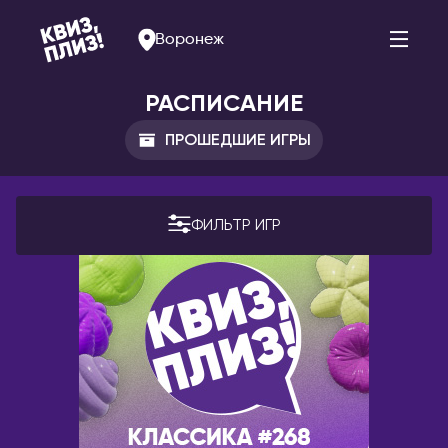
Воронеж
РАСПИСАНИЕ
ПРОШЕДШИЕ ИГРЫ
АРМЕНИЯ
РОССИЯ
Ереван
Альметьевск
ФИЛЬТР ИГР
Арзамас
БЕЛАРУСЬ
Арсеньев
Брест
Астрахань
Витебск
Балаково
Минск
Барнаул
БОЛГАРИЯ
Белогорск
София
Благовещенск
ВЕЛИКОБРИТАНИЯ