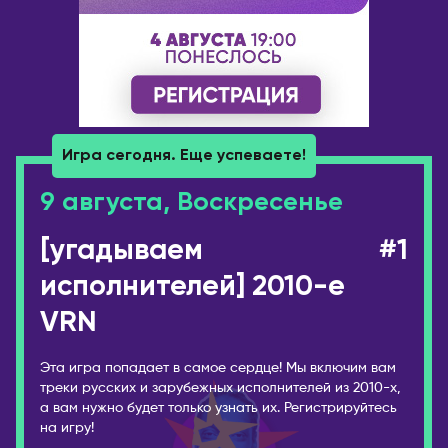
Брянск
Лондон
Великий Новгород
ВЕНГРИЯ
Владивосток
Будапешт
Владикавказ
ВЬЕТНАМ
Владимир
Игра сегодня. Еще успеваете!
Дананг
Волгоград
Нячанг
Волгодонск
9 августа, Воскресенье
Волжский
ГЕРМАНИЯ
[угадываем
#1
Вологда
Берлин
исполнителей] 2010-е
Воркута
Дюссельдорф/Кёльн
Воронеж
VRN
Мюнхен
Горно-Алтайск
ГРЕЦИЯ
Эта игра попадает в самое сердце! Мы включим вам
Екатеринбург
Афины
треки русских и зарубежных исполнителей из 2010-х,
Ессентуки
а вам нужно будет только узнать их. Регистрируйтесь
Салоники
на игру!
Железногорск