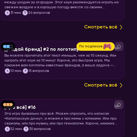
между уходом за огородом. Этот хоум рекомендуется играть на
свежем воздухе и в хорошую погоду вместе со своими
соседями по даче! Откладывайте все свои «городские» дела и
31
мин.
26 вопросов
запускайте хоум!
Смотреть всё
По подписке
16+
[угадай бренд] #2 по логотипу
Вы можете прочитать этот текст меньше, чем за 10 секунд. Или
сыграть этот хоум за 10 минут. Короче, это быстрая игра. Мы
покажем вам логотипы известных брендов, а ваша задача —
угадать бренд.
10
мин.
15 вопросов
Смотреть всё
16+
[про всё] #16
Эта игра буквально про всё. Можем спросить, кто написал
«Капитанскую дочку», а можем и про мемы с котиками. Или про
сериалы, или про музыку, или про технологии. Короче, никаких
специфических знаний не требуется! Только вы и ваше
52
мин.
30 вопросов
желание проверить свой кругозор. Погнали играть!