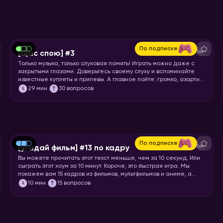
По подписке
16+
[щас спою] #3
Только музыка, только слуховая память! Играть можно даже с
закрытыми глазами. Доверьтесь своему слуху и вспоминайте
известные куплеты и припевы. А главное пойте: громко, азартно
и радостно!
29
мин.
30 вопросов
По подписке
16+
[угадай фильм] #13 по кадру
Вы можете прочитать этот текст меньше, чем за 10 секунд. Или
сыграть этот хоум за 10 минут. Короче, это быстрая игра. Мы
покажем вам 15 кадров из фильмов, мультфильмов и аниме, а
ваша задача – угадать, откуда кадр.
10
мин.
15 вопросов