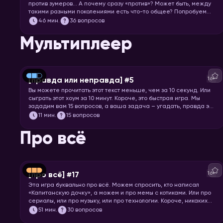
против зумеров… А почему сразу «против»? Может быть, между
такими разными поколениями есть что-то общее? Попробуем
понять друг друга и поностальгируем по символам нескольких
46
мин.
36 вопросов
эпох.
Мультиплеер
16+
[правда или неправда] #5
Вы можете прочитать этот текст меньше, чем за 10 секунд. Или
сыграть этот хоум за 10 минут. Короче, это быстрая игра. Мы
зададим вам 15 вопросов, а ваша задача – угадать, правда это
или нет.
11
мин.
15 вопросов
Про всё
16+
[про всё] #17
Эта игра буквально про всё. Можем спросить, кто написал
«Капитанскую дочку», а можем и про мемы с котиками. Или про
сериалы, или про музыку, или про технологии. Короче, никаких
специфических знаний не требуется! Только вы и ваше
51
мин.
30 вопросов
желание проверить свой кругозор. Погнали играть!