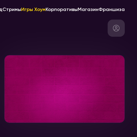
д
Стримы
Игры Хоум
Корпоративы
Магазин
Франшиза