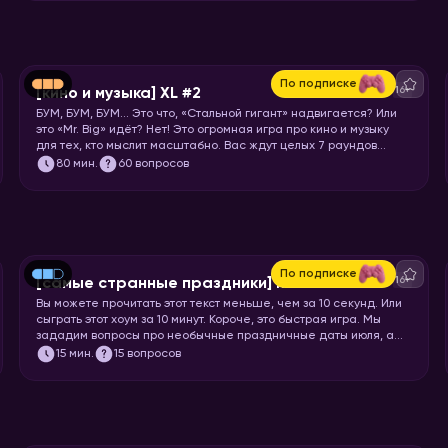
По подписке
16+
[кино и музыка] XL #2
БУМ, БУМ, БУМ… Это что, «Стальной гигант» надвигается? Или
это «Mr. Big» идёт? Нет! Это огромная игра про кино и музыку
для тех, кто мыслит масштабно. Вас ждут целых 7 раундов
песен, клипов, отрывков из фильмов, сериалов и мультфильмов.
80
мин.
60 вопросов
Готовьте большую миску попкорна и запускайте хоум!
По подписке
16+
[самые странные праздники] июль
Вы можете прочитать этот текст меньше, чем за 10 секунд. Или
сыграть этот хоум за 10 минут. Короче, это быстрая игра. Мы
зададим вопросы про необычные праздничные даты июля, а
ваша задача отгадать название или особенности этих
15
мин.
15 вопросов
праздников.