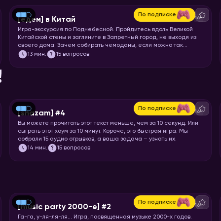
По подписке
16+
[едем] в Китай
Игра-экскурсия по Поднебесной. Пройдитесь вдоль Великой
Китайской стены и загляните в Запретный город, не выходя из
своего дома. Зачем собирать чемоданы, если можно так
просто увидеть Шанхай и Пекин? Вспоминайте свой любимый
13
мин.
15 вопросов
иероглиф и запускайте хоум!
!
По подписке
16+
[shazam] #4
Вы можете прочитать этот текст меньше, чем за 10 секунд. Или
сыграть этот хоум за 10 минут. Короче, это быстрая игра. Мы
собрали 15 аудио отрывков, а ваша задача – узнать их.
14
мин.
15 вопросов
По подписке
16+
[music party 2000-е] #2
Га-га, у-ля-ля-ля… Игра, посвященная музыке 2000-х годов.