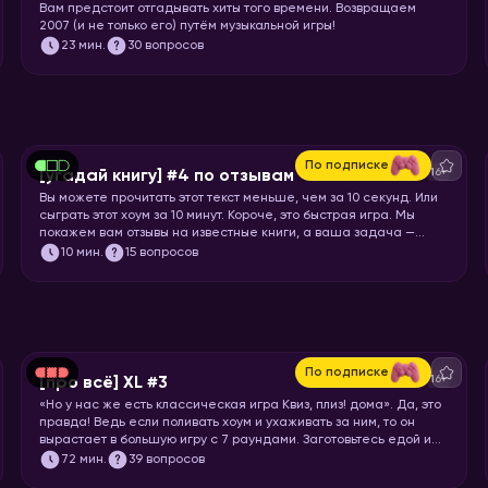
Вам предстоит отгадывать хиты того времени. Возвращаем
2007 (и не только его) путём музыкальной игры!
23
мин.
30 вопросов
По подписке
16+
[угадай книгу] #4 по отзывам
Вы можете прочитать этот текст меньше, чем за 10 секунд. Или
сыграть этот хоум за 10 минут. Короче, это быстрая игра. Мы
покажем вам отзывы на известные книги, а ваша задача —
угадать, что это за книга.
10
мин.
15 вопросов
По подписке
16+
[про всё] XL #3
«Но у нас же есть классическая игра Квиз, плиз! дома». Да, это
правда! Ведь если поливать хоум и ухаживать за ним, то он
вырастает в большую игру с 7 раундами. Заготовьтесь едой и
запускайте хоумище!
72
мин.
39 вопросов