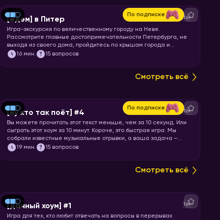
По подписке
16+
[едем] в Питер
Игра-экскурсия по величественному городу на Неве.
Рассмотрите главные достопримечательности Петербурга, не
выходя из своего дома, пройдитесь по крышам города и
почувствуйте свежесть Финского залива. Перекусите
16
мин.
15 вопросов
шавермой и запускайте хоум!
Смотреть всё
По подписке
16+
[ну кто так поёт] #4
Вы можете прочитать этот текст меньше, чем за 10 секунд. Или
сыграть этот хоум за 10 минут. Короче, это быстрая игра. Мы
собрали известные музыкальные отрывки, а ваша задача –
угадать исполнителя или группу.
19
мин.
15 вопросов
Смотреть всё
16+
[дачный хоум] #1
Игра для тех, кто любит отвечать на вопросы в перерывах