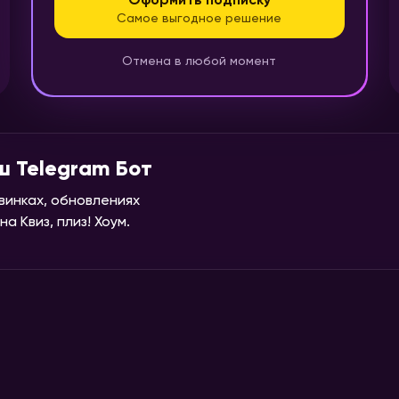
Оформить подписку
Самое выгодное решение
Отмена в любой момент
ш Telegram Бот
винках, обновлениях
а Квиз, плиз! Хоум.