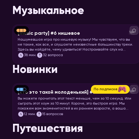
Музыкальное
16+
[music party] #6 нишевое
Нашумевшая игра про нишевую музыку! Мы чувствуем, что вы
не такие, как все, и слушаете неизвестные большинству треки.
Здесь вы найдёте, чему удивиться! Настраивайте слух на
изысканную непопулярную музыку всех жанров, эпох и стран. И
38
мин.
32 вопроса
запускайте хоум, конечно!
Новинки
По подписке
16+
[кто это такой молоденький] #5
Вы можете прочитать этот текст меньше, чем за 10 секунд. Или
сыграть этот хоум за 10 минут. Короче, это быстрая игра. Мы
покажем вам знаменитостей в их раннем возрасте, а ваша
задача – узнать их.
12
мин.
15 вопросов
Путешествия