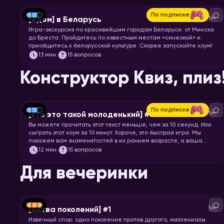
По подписке
16+
[едем] в Беларусь
Игра-экскурсия по красивейшим городам Беларуси: от Минска
до Бреста. Пройдитесь по известным местам «синеокой» и
приобщитесь к белорусской культуре. Скорее запускайте хоум!
13
мин.
15 вопросов
Конструктор Квиз, плиз
По подписке
16+
[кто это такой молоденький] #5
Вы можете прочитать этот текст меньше, чем за 10 секунд. Или
сыграть этот хоум за 10 минут. Короче, это быстрая игра. Мы
покажем вам знаменитостей в их раннем возрасте, а ваша
задача – узнать их.
12
мин.
15 вопросов
Для вечеринки
16+
[битва поколений] #1
Извечный спор: одно поколение против другого, миллениалы