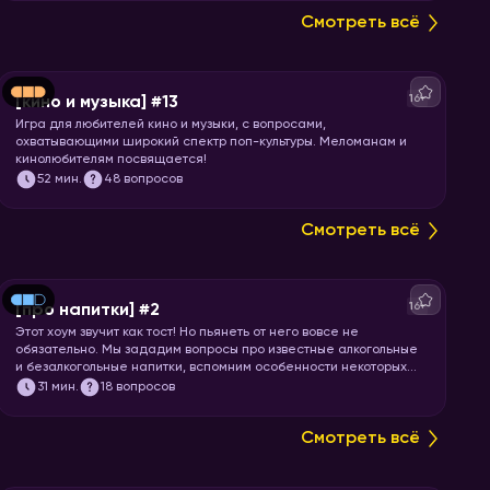
Смотреть всё
16+
[кино и музыка] #13
Игра для любителей кино и музыки, с вопросами,
охватывающими широкий спектр поп-культуры. Меломанам и
кинолюбителям посвящается!
52
мин.
48 вопросов
Смотреть всё
16+
[про напитки] #2
Этот хоум звучит как тост! Но пьянеть от него вовсе не
обязательно. Мы зададим вопросы про известные алкогольные
и безалкогольные напитки, вспомним особенности некоторых
коктейлей и утолим вашу жажду знаний. Запускайте игру!
31
мин.
18 вопросов
Смотреть всё