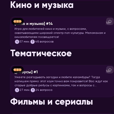
Кино и музыка
16+
[кино и музыка] #14
Игра для любителей кино и музыки, с вопросами,
охватывающими широкий спектр поп-культуры. Меломанам и
кинолюбителям посвящается!
57
мин.
48 вопросов
Тематическое
16+
[ребусы] #1
Умеете разгадывать загадки и любите каламбуры? Тогда
напишем прямо: этот хоум точно вам понравится! Вас ждут как
старые добрые ребусы с картинками, так и вопросы с
визуальными подсказками. Вспоминайте, что означает
27
мин.
24 вопроса
апостроф в ребусах и запускайте хоум.
Фильмы и сериалы