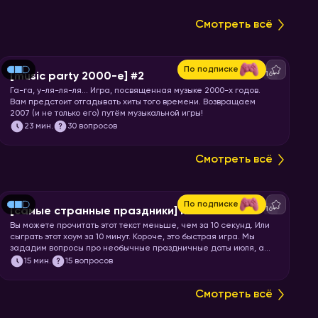
Смотреть всё
По подписке
16+
[music party 2000-е] #2
Га-га, у-ля-ля-ля… Игра, посвященная музыке 2000-х годов.
Вам предстоит отгадывать хиты того времени. Возвращаем
2007 (и не только его) путём музыкальной игры!
23
мин.
30 вопросов
Смотреть всё
По подписке
16+
[самые странные праздники] июль
Вы можете прочитать этот текст меньше, чем за 10 секунд. Или
сыграть этот хоум за 10 минут. Короче, это быстрая игра. Мы
зададим вопросы про необычные праздничные даты июля, а
ваша задача отгадать название или особенности этих
15
мин.
15 вопросов
праздников.
Смотреть всё