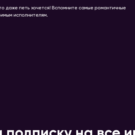
 что даже петь хочется! Вспомните самые романтичные
бимым исполнителям.
 подписку на все и