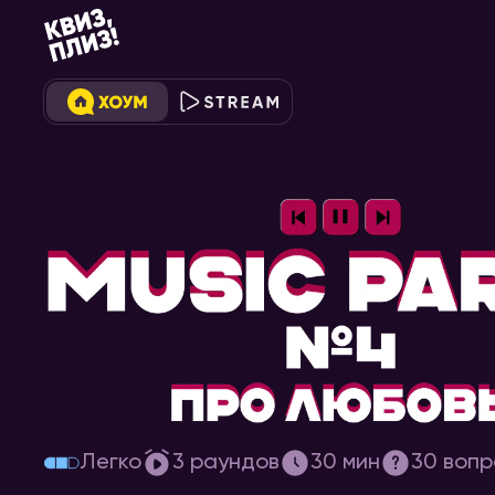
[music party] #4 про любовь
Легко
3
раундов
30
мин
30
вопр